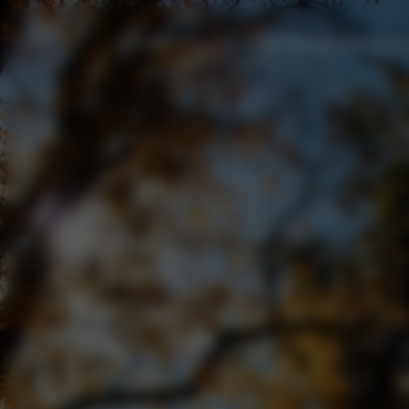
0048517091278
pokoje@augustynstudi