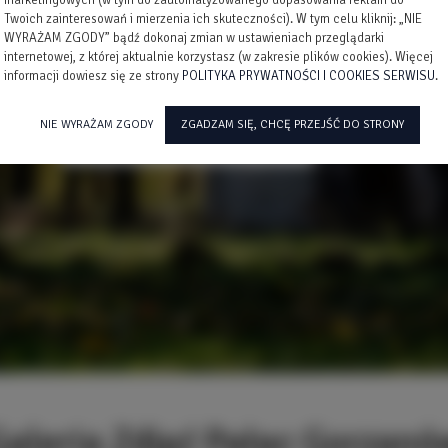
marketingowych (w tym do zautomatyzowanego dopasowania reklam do
Twoich zainteresowań i mierzenia ich skuteczności). W tym celu kliknij: „NIE
WYRAŻAM ZGODY” bądź dokonaj zmian w ustawieniach przeglądarki
internetowej, z której aktualnie korzystasz (w zakresie plików cookies). Więcej
informacji dowiesz się ze strony
POLITYKA PRYWATNOŚCI I COOKIES SERWISU
.
NIE WYRAŻAM ZGODY
ZGADZAM SIĘ, CHCĘ PRZEJŚĆ DO STRONY
Galeria Zdjęć Pałac Gorzanó