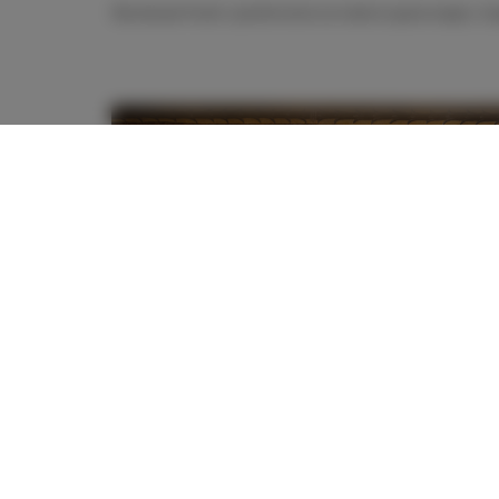
Barokowe freski i polichromie na trakcie spacerowym, II p