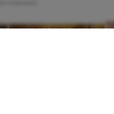
iętro, skrzydło północne.