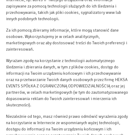
zapisywane za pomocą technologii służących do ich śledzenia i
przechowywania, takich jak pliki cookies, sygnalizatory www lub
innych podobnych technologii.
Za ich pomocą zbieramy informacje, które mogą stanowić dane
osobowe. Wykorzystujemy je w celach analitycznych,
marketingowych oraz aby dostosować treści do Twoich preferencji i
Cena już od
zainteresowań.
500,00 zł
Wyrażam zgodę na korzystanie z technologii automatycznego
śledzenia i zbierania danych, w tym z plików cookies, dostęp do
informacji na Twoim urządzeniu końcowym i ich przechowywanie
ZAREZERWUJ TERAZ
oraz na przetwarzanie Twoich danych osobowych przez firmę HEKSA
sprawdź dostępność
EVENTS SPÓŁKA Z OGRANICZONĄ ODPOWIEDZIALNOŚCIĄ oraz jej
partnerów, w celach marketingowych (w tym do zautomatyzowanego
zobacz cennik
dopasowania reklam do Twoich zainteresowań i mierzenia ich
skuteczności).
WŁAŚCIWOŚCI POKOJU
Niezależnie od tego, masz również prawo odmówić wyrażenia zgody
na korzystanie w Internecie ze wspomnianych wyżej technologii,
dostępu do informacji na Twoim urządzeniu końcowym i ich
ZASADY I OPŁATY