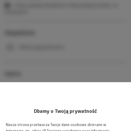
1 łóżko podwójne (Double) lub 2 łóżka pojedyńcze (Twin) - do
decyzji gościa
Udogodnienia
Obiekt przyjazny dla dzieci
Galeria
Dbamy o Twoją prywatność
Nasza strona przetwarza Twoje dane osobowe zbierane w
Internecie, np. adres IP Twojego urządzenia oraz informacje