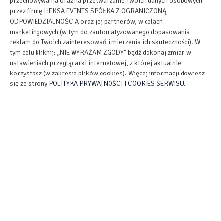
przechowywania oraz na przetwarzanie Twoich danych osobowych
przez firmę HEKSA EVENTS SPÓŁKA Z OGRANICZONĄ
ODPOWIEDZIALNOŚCIĄ oraz jej partnerów, w celach
OPCJE DODATKOWE
marketingowych (w tym do zautomatyzowanego dopasowania
reklam do Twoich zainteresowań i mierzenia ich skuteczności). W
tym celu kliknij: „NIE WYRAŻAM ZGODY” bądź dokonaj zmian w
DLA REZERWUJĄCYCH
ustawieniach przeglądarki internetowej, z której aktualnie
korzystasz (w zakresie plików cookies). Więcej informacji dowiesz
się ze strony
POLITYKA PRYWATNOŚCI I COOKIES SERWISU
.
CENNIK
Apartament Sarny składa się z dwóch pokoi, pierwszy
wyposażony w 4 łóżka pojedyncze, drugi w 2 łóżka z możliwością
połączenia w podwójne. Apartament ma łazienkę i kuchnie.
Jest możliwość wstawienia dodatkowych łóżek lub łóżeczka dla
dziecka.
Pokój znajduje się na parterze w głównego budynku Pałacu w