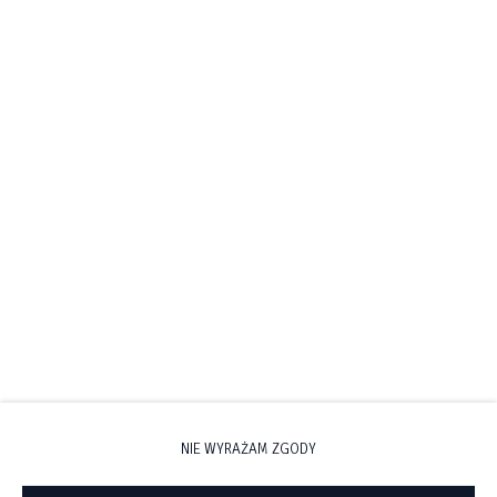
zachodnim skrzydle, okna wychodzą na dziedziniec główny i na
zachód.
W tunelu między dziedzińcami jest plan Pałacu z zaznaczonymi
CZYTAJ WIĘCEJ
pokojami.
Proponowane Oferty
NIE WYRAŻAM ZGODY