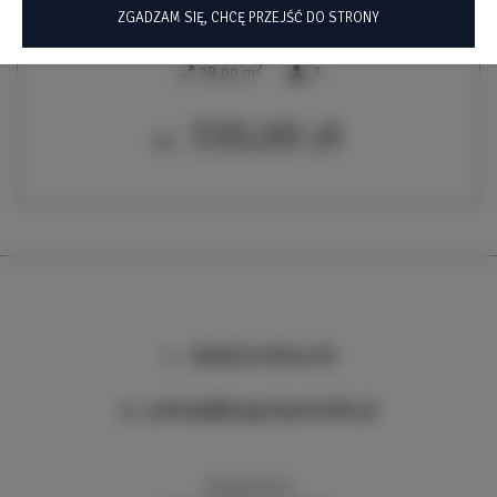
ZGADZAM SIĘ, CHCĘ PRZEJŚĆ DO STRONY
Komnata Hrabiny
2
28,00 m
3
330,00 zł
Od
0048517091278
pokoje@augustynstudio.pl
Podzamcze 8,