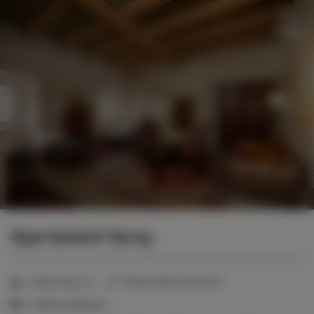
Menu
Apartament Sarny
2
Liczba miejsc:
6
Powierzchnia:
60,00 m
4 łóżka pojedyncze