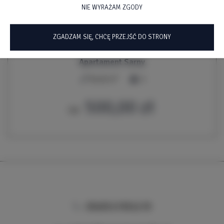
NIE WYRAŻAM ZGODY
ZGADZAM SIĘ, CHCĘ PRZEJŚĆ DO STRONY
Apartament Sarny
2
60,00 m
6
500,00 zł
Od
0048517091278