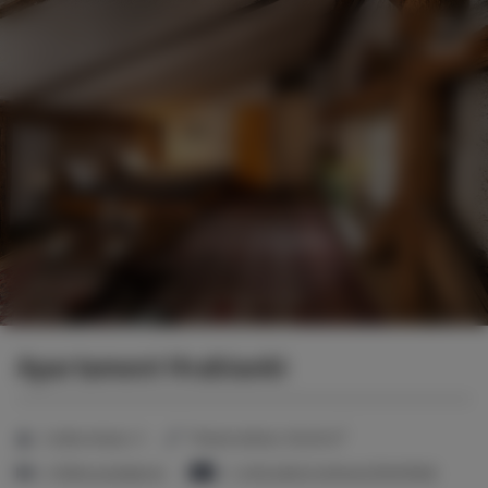
Menu
Apartament Hrabianki
2
Liczba miejsc:
5
Powierzchnia:
36,00 m
4 łóżka pojedyncze
1 sofa jednoosobowa (Sofa Bed)