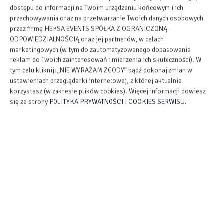
dostępu do informacji na Twoim urządzeniu końcowym i ich
WŁAŚCIWOŚCI POKOJU
przechowywania oraz na przetwarzanie Twoich danych osobowych
przez firmę HEKSA EVENTS SPÓŁKA Z OGRANICZONĄ
ODPOWIEDZIALNOŚCIĄ oraz jej partnerów, w celach
ZASADY I OPŁATY
marketingowych (w tym do zautomatyzowanego dopasowania
reklam do Twoich zainteresowań i mierzenia ich skuteczności). W
tym celu kliknij: „NIE WYRAŻAM ZGODY” bądź dokonaj zmian w
OPCJE DODATKOWE
ustawieniach przeglądarki internetowej, z której aktualnie
korzystasz (w zakresie plików cookies). Więcej informacji dowiesz
się ze strony
POLITYKA PRYWATNOŚCI I COOKIES SERWISU
.
DLA REZERWUJĄCYCH
CENNIK
Apartament Hrabianki składa się z dwóch pokoi, pierwszy
wyposażony w 2 łóżka pojedyncze, drugi w 2 łóżka z możliwością
połączenia w podwójne oraz rozkładaną kanapę. W apartamencie