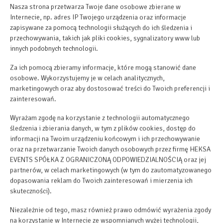
Nasza strona przetwarza Twoje dane osobowe zbierane w
Internecie, np. adres IP Twojego urządzenia oraz informacje
zapisywane za pomocą technologii służących do ich śledzenia i
przechowywania, takich jak pliki cookies, sygnalizatory www lub
innych podobnych technologii.
Za ich pomocą zbieramy informacje, które mogą stanowić dane
osobowe. Wykorzystujemy je w celach analitycznych,
marketingowych oraz aby dostosować treści do Twoich preferencji i
zainteresowań.
Wyrażam zgodę na korzystanie z technologii automatycznego
Cena już od
śledzenia i zbierania danych, w tym z plików cookies, dostęp do
450,00 zł
informacji na Twoim urządzeniu końcowym i ich przechowywanie
oraz na przetwarzanie Twoich danych osobowych przez firmę HEKSA
EVENTS SPÓŁKA Z OGRANICZONĄ ODPOWIEDZIALNOŚCIĄ oraz jej
ZAREZERWUJ TERAZ
partnerów, w celach marketingowych (w tym do zautomatyzowanego
dopasowania reklam do Twoich zainteresowań i mierzenia ich
sprawdź dostępność
skuteczności).
zobacz cennik
Niezależnie od tego, masz również prawo odmówić wyrażenia zgody
na korzystanie w Internecie ze wspomnianych wyżej technologii,